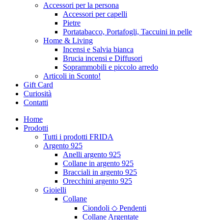
Accessori per la persona
Accessori per capelli
Pietre
Portatabacco, Portafogli, Taccuini in pelle
Home & Living
Incensi e Salvia bianca
Brucia incensi e Diffusori
Soprammobili e piccolo arredo
Articoli in Sconto!
Gift Card
Curiosità
Contatti
Home
Prodotti
Tutti i prodotti FRIDA
Argento 925
Anelli argento 925
Collane in argento 925
Bracciali in argento 925
Orecchini argento 925
Gioielli
Collane
Ciondoli ◇ Pendenti
Collane Argentate