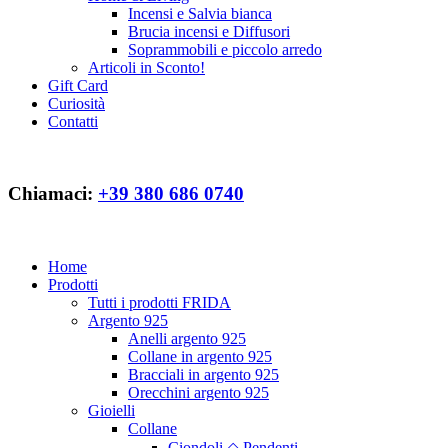
Incensi e Salvia bianca
Brucia incensi e Diffusori
Soprammobili e piccolo arredo
Articoli in Sconto!
Gift Card
Curiosità
Contatti
Chiamaci:
+39 380 686 0740
frida.creazioni@gmail.com
Home
Prodotti
Tutti i prodotti FRIDA
Argento 925
Anelli argento 925
Collane in argento 925
Bracciali in argento 925
Orecchini argento 925
Gioielli
Collane
Ciondoli ◇ Pendenti