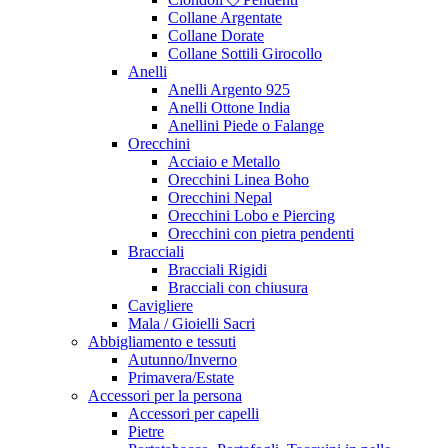
Collane Argentate
Collane Dorate
Collane Sottili Girocollo
Anelli
Anelli Argento 925
Anelli Ottone India
Anellini Piede o Falange
Orecchini
Acciaio e Metallo
Orecchini Linea Boho
Orecchini Nepal
Orecchini Lobo e Piercing
Orecchini con pietra pendenti
Bracciali
Bracciali Rigidi
Bracciali con chiusura
Cavigliere
Mala / Gioielli Sacri
Abbigliamento e tessuti
Autunno/Inverno
Primavera/Estate
Accessori per la persona
Accessori per capelli
Pietre