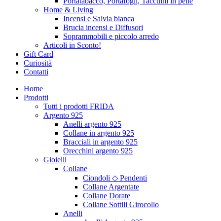
Portatabacco, Portafogli, Taccuini in pelle
Home & Living
Incensi e Salvia bianca
Brucia incensi e Diffusori
Soprammobili e piccolo arredo
Articoli in Sconto!
Gift Card
Curiosità
Contatti
Home
Prodotti
Tutti i prodotti FRIDA
Argento 925
Anelli argento 925
Collane in argento 925
Bracciali in argento 925
Orecchini argento 925
Gioielli
Collane
Ciondoli ◇ Pendenti
Collane Argentate
Collane Dorate
Collane Sottili Girocollo
Anelli