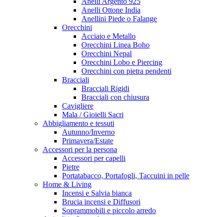
Anelli Argento 925
Anelli Ottone India
Anellini Piede o Falange
Orecchini
Acciaio e Metallo
Orecchini Linea Boho
Orecchini Nepal
Orecchini Lobo e Piercing
Orecchini con pietra pendenti
Bracciali
Bracciali Rigidi
Bracciali con chiusura
Cavigliere
Mala / Gioielli Sacri
Abbigliamento e tessuti
Autunno/Inverno
Primavera/Estate
Accessori per la persona
Accessori per capelli
Pietre
Portatabacco, Portafogli, Taccuini in pelle
Home & Living
Incensi e Salvia bianca
Brucia incensi e Diffusori
Soprammobili e piccolo arredo