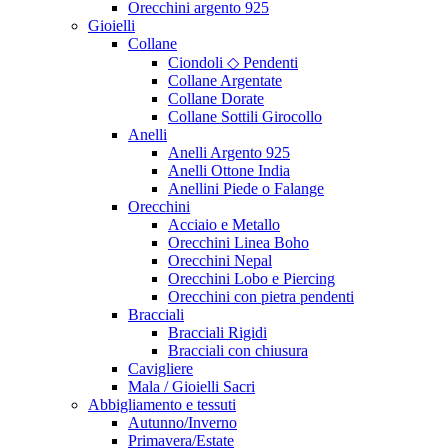
Orecchini argento 925
Gioielli
Collane
Ciondoli ◇ Pendenti
Collane Argentate
Collane Dorate
Collane Sottili Girocollo
Anelli
Anelli Argento 925
Anelli Ottone India
Anellini Piede o Falange
Orecchini
Acciaio e Metallo
Orecchini Linea Boho
Orecchini Nepal
Orecchini Lobo e Piercing
Orecchini con pietra pendenti
Bracciali
Bracciali Rigidi
Bracciali con chiusura
Cavigliere
Mala / Gioielli Sacri
Abbigliamento e tessuti
Autunno/Inverno
Primavera/Estate