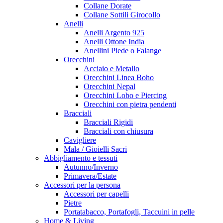
Collane Dorate
Collane Sottili Girocollo
Anelli
Anelli Argento 925
Anelli Ottone India
Anellini Piede o Falange
Orecchini
Acciaio e Metallo
Orecchini Linea Boho
Orecchini Nepal
Orecchini Lobo e Piercing
Orecchini con pietra pendenti
Bracciali
Bracciali Rigidi
Bracciali con chiusura
Cavigliere
Mala / Gioielli Sacri
Abbigliamento e tessuti
Autunno/Inverno
Primavera/Estate
Accessori per la persona
Accessori per capelli
Pietre
Portatabacco, Portafogli, Taccuini in pelle
Home & Living